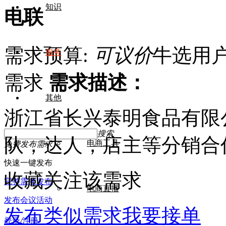
知识
电联
需求预算:
可议价
牛选用户S
服务
需求
需求描述：
其他
浙江省长兴泰明食品有限
搜索
队，达人，店主等分销合
电商工具
免费发布需求
快速一键发布
收藏关注该需求
完整需求发布
电商直播
发布会议活动
发布类似需求
我要接单
登录
/
注册