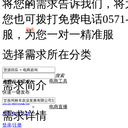
将您的需求告诉我们，将
知识
您也可拨打免费电话
0571
服务
服，为您一对一精准服
选择需求所在分类
其他
搜索
电商工具
需求简介
免费发布需求
快速一键发布
完整需求发布
电商直播
需求详情
发布会议活动
登录
/
注册