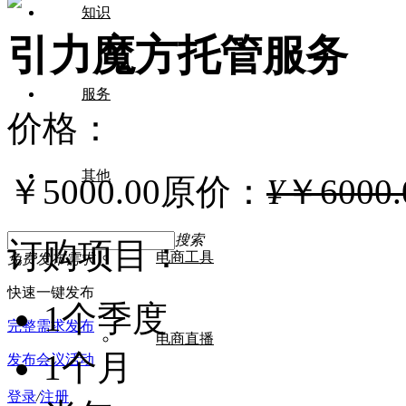
知识
引力魔方托管服务
服务
价格：
其他
￥5000.00
原价：
¥
￥6000.
搜索
订购项目：
电商工具
免费发布需求
快速一键发布
1个季度
完整需求发布
电商直播
1个月
发布会议活动
登录
/
注册