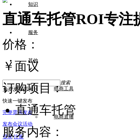
知识
直通车托管ROI专注
服务
价格：
其他
￥
面议
搜索
订购项目：
电商工具
免费发布需求
快速一键发布
直通车托管
完整需求发布
电商直播
发布会议活动
服务内容：
登录
/
注册