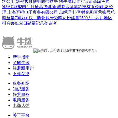
沈公子 短视频直播电商操盘手 快手魔筷官方认证高级讲师
NSAC联盟电商认证高级讲师 成都地鼠湾科技有限公司 总经
理 上海万橙电子商务有限公司 总经理 抖音孵化和直营账号总
粉丝量700万+ 快手孵化账号矩阵总粉丝量2500万+ 四川地区
抖音鲁班单日销量记录创造者
|
新手指南
了解牛选
注册新用户
下载APP
服务介绍
知识服务
好货服务
电商服务
电商店铺
关于平台