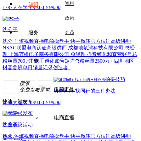
资料
知识
1787人在学
￥
99.00
￥99.00
政策
沈公子
服务
会员
沈公子 短视频直播电商操盘手 快手魔筷官方认证高级讲师
NSAC联盟电商认证高级讲师 成都地鼠湾科技有限公司 总经
理 上海万橙电子商务有限公司 总经理 抖音孵化和直营账号总
其他
粉丝量700万+ 快手孵化账号矩阵总粉丝量2500万+ 四川地区
抖音鲁班单日销量记录创造者
拍摄技巧
搜索
电商工具
免费发布需求
研究同行-找同行的三种办法
快速一键发布
2016人在学
￥
99.00
￥99.00
完整需求发布
电商直播
沈公子
发布会议活动
沈公子 短视频直播电商操盘手 快手魔筷官方认证高级讲师
登录
/
注册